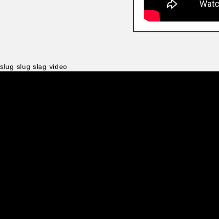
slug
slug
slag video