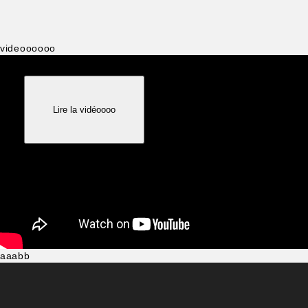
videoooooo
aaaa
Lire la vidéoooo
aaabb